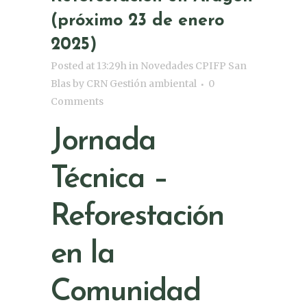
(próximo 23 de enero
2025)
Posted at 13:29h
in
Novedades CPIFP San
Blas
by
CRN Gestión ambiental
0
Comments
Jornada
Técnica –
Reforestación
en la
Comunidad