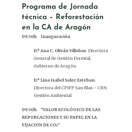
Programa de Jornada
técnica – Reforestación
en la CA de Aragón
09:30h Inauguración
D.ª Ana C. Oliván Villobas.
Directora
General de Gestión Forestal,
Gobierno de Aragón.
D.ª Lina Isabel Soler Esteban.
Directora del CPIFP San Blas – CRN
Gestión Ambiental
09:50h “VALOR ECOLÓGICO DE LAS
REPOBLACIONES Y SU PAPEL EN LA
FIJACIÓN DE CO
”
2